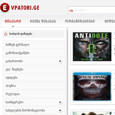
ᲛᲗᲐᲕᲐᲠᲘ
ᲩᲕᲔᲜᲡ ᲨᲔᲡᲐᲮᲔᲑ
ᲝᲠᲒᲐᲜᲘᲖᲐᲪᲘᲔᲑᲘ
ᲧᲘᲓᲕᲐ
სიახლის დამატება
ბიზნეს ჟურნალი
გამონათქვამები
გასართობი
ელ. წიგნები
იყიდება
პოეზია
რელიგია
საინტერესო
სახელების წარმომავლობა