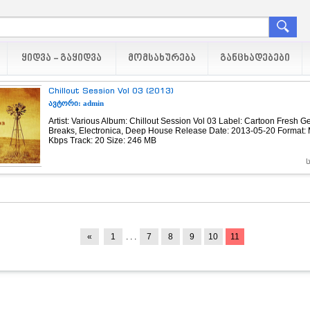
ᲧᲘᲓᲕᲐ - ᲒᲐᲧᲘᲓᲕᲐ
ᲛᲝᲛᲡᲐᲮᲣᲠᲔᲑᲐ
ᲒᲐᲜᲪᲮᲐᲓᲔᲑᲔᲑᲘ
Chillout Session Vol 03 (2013)
ავტორი: admin
Artist: Various Album: Chillout Session Vol 03 Label: Cartoon Fresh Ge
Breaks, Electronica, Deep House Release Date: 2013-05-20 Format: 
Kbps Track: 20 Size: 246 MB
«
1
. . .
7
8
9
10
11