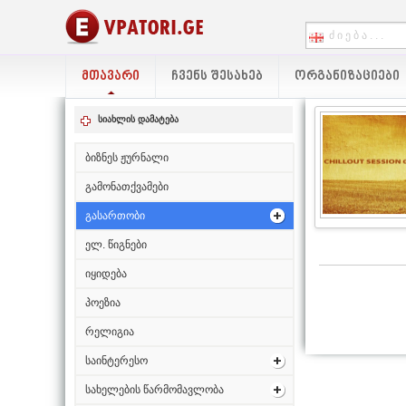
ᲛᲗᲐᲕᲐᲠᲘ
ᲩᲕᲔᲜᲡ ᲨᲔᲡᲐᲮᲔᲑ
ᲝᲠᲒᲐᲜᲘᲖᲐᲪᲘᲔᲑᲘ
სიახლის დამატება
ბიზნეს ჟურნალი
გამონათქვამები
გასართობი
ელ. წიგნები
იყიდება
პოეზია
რელიგია
საინტერესო
სახელების წარმომავლობა