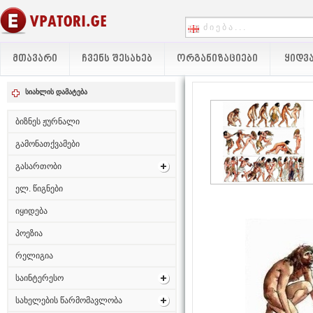
ᲛᲗᲐᲕᲐᲠᲘ
ᲩᲕᲔᲜᲡ ᲨᲔᲡᲐᲮᲔᲑ
ᲝᲠᲒᲐᲜᲘᲖᲐᲪᲘᲔᲑᲘ
ᲧᲘᲓᲕᲐ
სიახლის დამატება
ბიზნეს ჟურნალი
გამონათქვამები
გასართობი
ელ. წიგნები
იყიდება
პოეზია
რელიგია
საინტერესო
სახელების წარმომავლობა