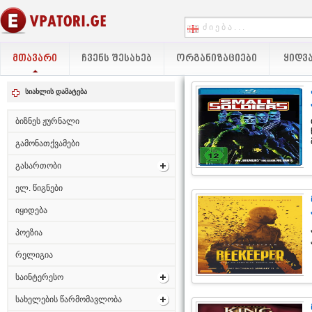
ᲛᲗᲐᲕᲐᲠᲘ
ᲩᲕᲔᲜᲡ ᲨᲔᲡᲐᲮᲔᲑ
ᲝᲠᲒᲐᲜᲘᲖᲐᲪᲘᲔᲑᲘ
ᲧᲘᲓᲕᲐ
სიახლის დამატება
ბიზნეს ჟურნალი
გამონათქვამები
გასართობი
ელ. წიგნები
იყიდება
პოეზია
რელიგია
საინტერესო
სახელების წარმომავლობა