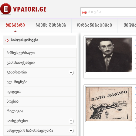
ᲛᲗᲐᲕᲐᲠᲘ
ᲩᲕᲔᲜᲡ ᲨᲔᲡᲐᲮᲔᲑ
ᲝᲠᲒᲐᲜᲘᲖᲐᲪᲘᲔᲑᲘ
ᲧᲘᲓᲕᲐ
სიახლის დამატება
ბიზნეს ჟურნალი
გამონათქვამები
გასართობი
ელ. წიგნები
იყიდება
პოეზია
რელიგია
საინტერესო
სახელების წარმომავლობა