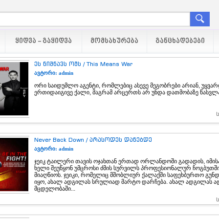
ᲧᲘᲓᲕᲐ - ᲒᲐᲧᲘᲓᲕᲐ
ᲛᲝᲛᲡᲐᲮᲣᲠᲔᲑᲐ
ᲒᲐᲜᲪᲮᲐᲓᲔᲑᲔᲑᲘ
ეს ნიშნავს ომს / This Means War
ავტორი: admin
ორი საიდუმლო აგენტი, რომლებიც ასევე მეგობრები არიან, უყვა
ერთიდაიგივე ქალი, მაგრამ არცერთს არ უნდა დათმობაზე წასვლ
Never Back Down / არასოდეს დანებდე
ავტორი: admin
ჯეიკ ტაილერი თავის ოჯახთან ერთად ორლანდოში გადადის, იმის
ხელი შეუწყონ უმცროსი ძმის სურვილს პროფესიონალურ ჩოგბუთში
მიაღწიოს. ჯეიკი, რომელიც მშობლიურ ქალაქში საფეხბურთო გუნ
იყო, ახალ ადგილას სრულიად მარტო დარჩება. ახალ ადგილას ა
მცდელობაში...