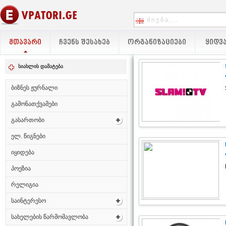
ᲛᲗᲐᲕᲐᲠᲘ
ᲩᲕᲔᲜᲡ ᲨᲔᲡᲐᲮᲔᲑ
ᲝᲠᲒᲐᲜᲘᲖᲐᲪᲘᲔᲑᲘ
ᲧᲘᲓᲕᲐ
სიახლის დამატება
ბიზნეს ჟურნალი
გამონათქვამები
გასართობი
ელ. წიგნები
იყიდება
პოეზია
რელიგია
საინტერესო
სახელების წარმომავლობა