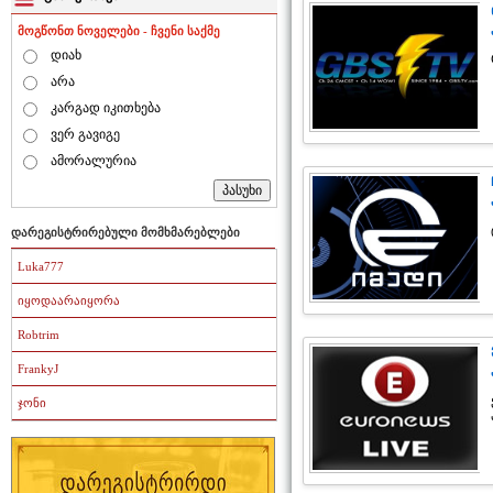
მოგწონთ ნოველები - ჩვენი საქმე
დიახ
არა
კარგად იკითხება
ვერ გავიგე
ამორალურია
დარეგისტრირებული მომხმარებლები
Luka777
იყოდაარაიყორა
Robtrim
FrankyJ
ჯონი