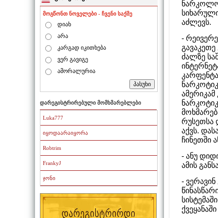
ნარკოლოგ
სიხარული
მოგწონთ ნოველები - ჩვენი საქმე
აძლევს.
დიახ
არა
- რეივერ
გავაკეთე
კარგად იკითხება
ძალზე სა
ვერ გავიგე
ინტერნეტ
ამორალურია
კარფენტა
ნარკოტიკი
ამერიკამ
ნარკოტიკ
დარეგისტრირებული მომხმარებლები
მოხმარებ
Luka777
რუსეთსა 
აქვს. დას
იყოდაარაიყორა
ჩინეთში 
Robtrim
- ანუ დი
FrankyJ
ამის გან
ჯონი
- ვერავი
წინასწარი
სისტემაშ
ქვეყანაში