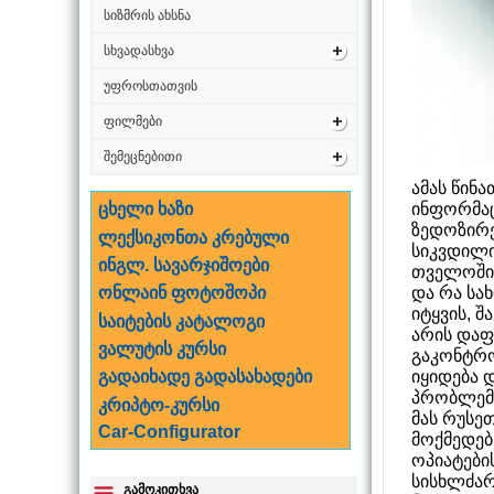
სიზმრის ახსნა
სხვადასხვა
უფროსთათვის
ფილმები
შემეცნებითი
ამას წინ
ინფორმაც
ცხელი ხაზი
ზედოზირე
ლექსიკონთა კრებული
სიკვდილი
ინგლ. სავარჯიშოები
თველოშიც
და რა სა
ონლაინ ფოტოშოპი
იტყვის, შ
საიტების კატალოგი
არის დაფ
ვალუტის კურსი
გაკონტრო
იყიდება 
გადაიხადე გადასახადები
პრობლემა
კრიპტო-კურსი
მას რუსე
Car-Configurator
მოქმედებ
ოპიატები
სისხლძარღ
გამოკითხვა