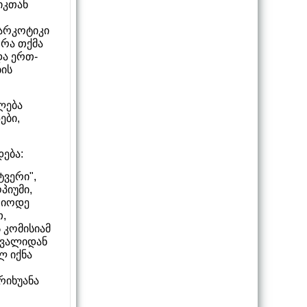
იკთან
ნარკოტიკი
 რა თქმა
და ერთ-
ბის
ლება
ები,
ება:
ტვერი",
პიუმი,
ორიოდე
თ,
 კომისიამ
ათვალიდან
ლ იქნა
რიხუანა