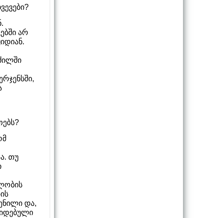
ვევები?
.
ებში არ
ყიდიან.
 ძილში
ერჯენსში,
ა
თებს?
ომ
ა. თუ
ი
ალობის
პის
ენილი და,
ოკიდებული