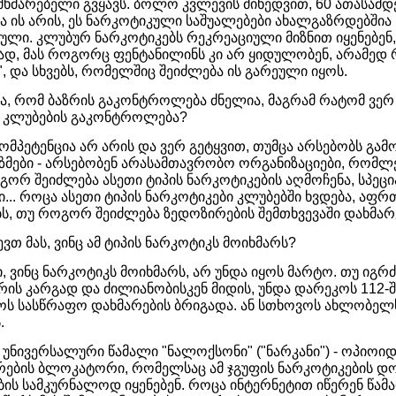
ხმარებელი გვყავს. ბოლო კვლევის მიხედვით, 60 ათასამდე
 ის არის, ეს ნარკოტიკული საშუალებები ახალგაზრდებშია
ლი. კლუბურ ნარკოტიკებს რეკრეაციული მიზნით იყენებენ,
სად, მას როგორც ფენტანილინს კი არ ყიდულობენ, არამე
", და სხვებს, რომელშიც შეიძლება ის გარეული იყოს.
ია, რომ ბაზრის გაკონტროლება­ ძნელია, მაგრამ რატომ ვერ
 კლუბების გაკონტროლება?
 კომპეტენცია არ არის და ვერ გეტყვით, თუმცა არსებობს გ
იზმები - არსებობენ არასამთავრობო ორგანიზაციები, რომლ
ოგორ შეიძლება ასეთი ტიპის ნარკოტიკების აღმოჩენა, სპე
ი... როცა ასეთი ტიპის ნარკოტიკები კლუბებში ხვდება, აფ
ბს, თუ როგორ შეიძლება ზედოზირების შემთხვევაში დახმარ
ევთ მას, ვინც ამ ტიპის ნარკოტიკს მოიხმარს?
ი, ვინც ნარკოტიკს მოიხმარს, არ უნდა იყოს მარტო. თუ იგრძ
რის კარგად და ძილიანობისკენ მიდის, უნდა დარეკოს 112-შ
ოს სასწრაფო დახმარების ბრიგადა. ან სთხოვოს ახლობელს
.
 უნივერსალური წამალი "ნალოქსონი" ("ნარკანი") - ოპიოი
ების ბლოკატორი, რომელსაც ამ ჯგუფის ნარკოტიკების დ
ბის სამკურნალოდ იყენებენ. როცა ინტერნეტით იწერენ წამ