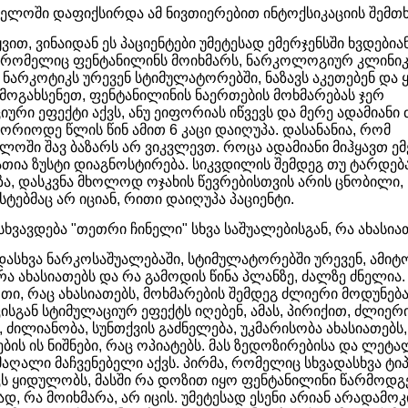
ველოში დაფიქსირდა ამ ნივთიერებით ინტოქსიკაციის შემთხ
ყვით, ვინაიდან ეს პაციენტები უმეტესად ემერჯენსში ხვდებიან
, რომელიც ფენტანილინს მოიხმარს, ნარკოლოგიურ კლინიკ
 ნარკოტიკს ურევენ სტიმულატორებში, ნაზავს აკეთებენ და 
ოგახსენეთ, ფენტანილინის ნაერთების მოხმარებას ჯერ
იური ეფექტი აქვს, ანუ ეიფორიას იწვევს და მერე ადამიანი
 ორიოდე წლის წინ ამით 6 კაცი დაიღუპა. დასანანია, რომ
ლოში შავ ბაზარს არ ვიკვლევთ. როცა ადამიანი მიჰყავთ ემ
იათია ზუსტი დიაგნოსტირება­. სიკვდილის შემდეგ თუ ტარდებ
ზა, დასკვნა მხოლოდ ოჯახის წევრებისთვის არის ცნობილი,
ტებმაც არ იციან, რითი დაიღუპა პაციენტი.
სხვავდება "თეთრი ჩინელი" სხვა საშუალებისგან, რა ახასია
ვადასხვა ნარკოსაშუალებაში, სტიმულატორებში ურევენ, ამიტ
რა ახასიათებს და რა გამოდის წინა პლანზე, ძალზე ძნელია.
ი­, რაც ახასიათებს, მოხმარების შემდეგ ძლიერი მოდუნება
ისგან სტიმულაციურ ეფექტს იღებენ, ამას, პირიქით, ძლიერ
 ძილიანობა, სუნთქვის გაძნელება, უკმარისობა ახასიათებს,
ბის ის ნიშნები, რაც ოპიატებს. მას ზედოზირებისა­ და ლეტ
მაღალი მაჩვენებელი აქვს. პირმა, რომელიც სხვადასხვა ტი
ს ყიდულობს, მასში რა დოზით იყო ფენტანილინი წარმოდგ
ად, რა მოიხმარა, არ იცის. უმეტესად ესენი არიან არადამ