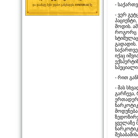
- საქართ
- ვერ გეტ
პაციენტი
მოდის. ამ
როგორც მ
სტიმულაც
გადადის.
საქართვე
იქაც იშვ
ექსპერტი
სპეციალის
- რით გან
- მას სხ
გარჩევა, 
ერთადერთ
ნარკოტიკ
მოდუნება,
ზედოზირე
ყველაზე 
ნარკოტიკ
შესაბამის