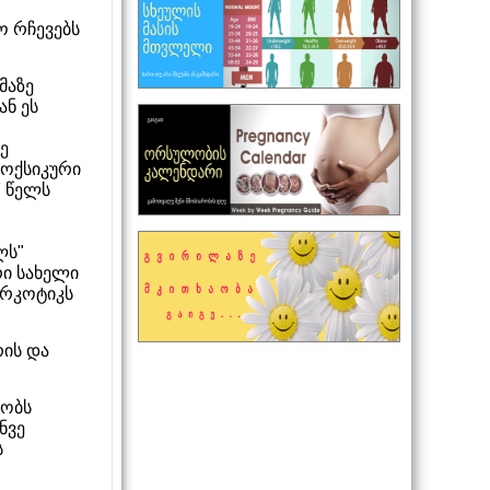
 რჩევებს
მაზე
ან ეს
ე
ოქსიკური
7 წელს
ლს"
რი სახელი
ნარკოტიკს
რის და
ბობს
ნვე
ს