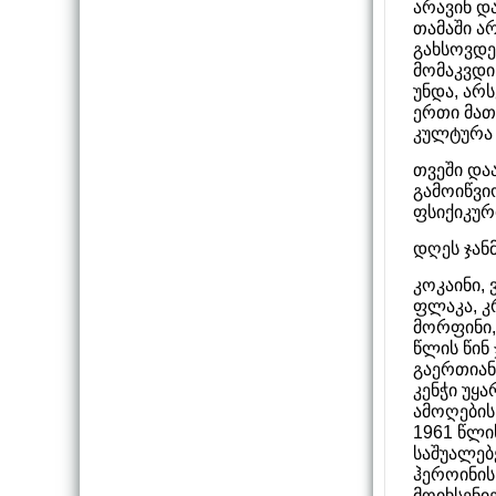
არავინ დ
თამაში ა
გახსოვდე
მომაკვდი
უნდა, არს
ერთი მათ
კულტურა 
თვეში და
გამოიწვი
ფსიქიკურ
დღეს ჯან
კოკაინი,
ფლაკა, კ
მორფინი,
წლის წინ
გაერთიან
კენჭი უყ
ამოღების
1961 წლი
საშუალებ
ჰეროინის
მოიხსენი