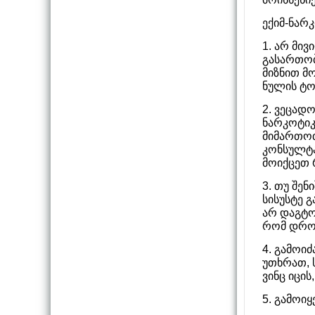
ექიმ-ნარ
1. არ მი
გასართობ
მიზნით მ
ნულის ტო
2. ვეცად
ნარკოტიკ
მიმართოთ
კონსულტა
მოიქცეთ 
3. თუ შე
სისუსტე 
არ დაგტოვ
რომ დრო
4. გამოი
უთხრათ, 
ვინც იცის
5. გამოიყ