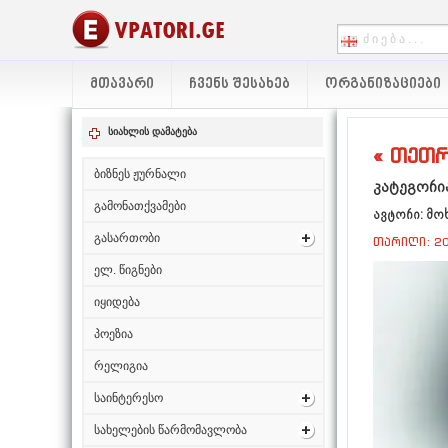
ᲛᲗᲐᲕᲐᲠᲘ
ᲩᲕᲔᲜᲡ ᲨᲔᲡᲐᲮᲔᲑ
ᲝᲠᲒᲐᲜᲘᲖᲐᲪᲘᲔᲑᲘ
სიახლის დამატება
« თეთრ
ბიზნეს ჟურნალი
კატეგორია
გამონათქვამები
ავტორი: მო
გასართობი
თარიღი: 20
ელ. წიგნები
იყიდება
პოეზია
რელიგია
საინტერესო
სახელების წარმომავლობა