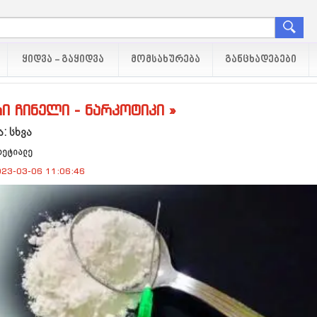
ᲧᲘᲓᲕᲐ - ᲒᲐᲧᲘᲓᲕᲐ
ᲛᲝᲛᲡᲐᲮᲣᲠᲔᲑᲐ
ᲒᲐᲜᲪᲮᲐᲓᲔᲑᲔᲑᲘ
ი ჩინელი - ნარკოტიკი »
: სხვა
ხეტიალე
23-03-06 11:06:46