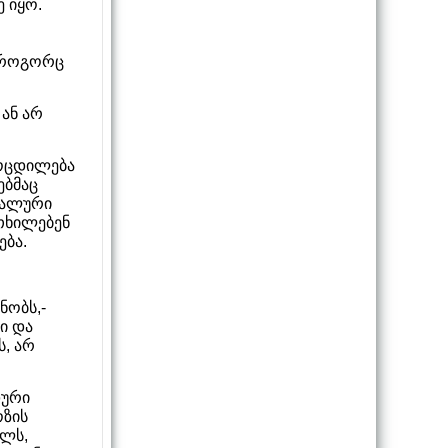
 იყო.
დ როგორც
 ან არ
ამოცდილება
ებმაც
ციალური
რთხილებენ
ება.
ნობს,­
ი და
, არ
დური
ოზის
ალს,