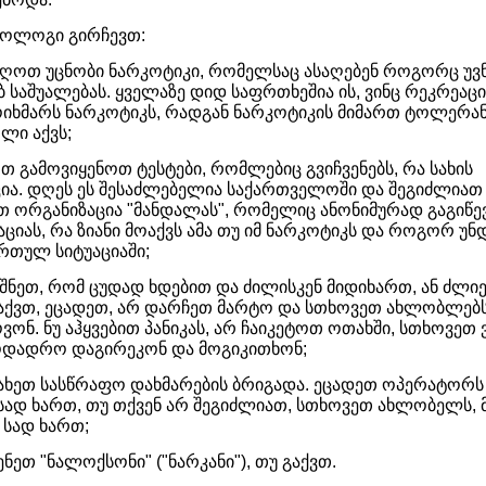
კოლოგი გირჩევთ:
ვიღოთ უცნობი ნარკოტიკი, რომელსაც ასაღებენ როგორც უვ
 საშუალებას. ყველაზე დიდ საფრთხეშია ის, ვინც რეკრეაც
ოიხმარს ნარკოტიკს, რადგან ნარკოტიკის მიმართ ტოლერა
ლი აქვს;
ოთ გამოვიყენოთ ტესტები, რომლებიც გვიჩვენებს, რა სახის
ია. დღეს ეს შესაძლებელია საქართველოში და შეგიძლიათ
 ორგანიზაცია "მანდალას", რომელიც ანონიმურად გაგიწე
ციას, რა ზიანი მოაქვს ამა თუ იმ ნარკოტიკს და როგორ უნ
რთულ სიტუაციაში;
ნიშნეთ, რომ ცუდად ხდებით და ძილისკენ მიდიხართ, ან ძლი
გაქვთ, ეცადეთ, არ დარჩეთ მარტო და სთხოვეთ ახლობლებ
ონ. ნუ აჰყვებით პანიკას, არ ჩაიკეტოთ ოთახში, სთხოვეთ ვ
დადრო დაგირეკონ და მოგიკითხონ;
ძახეთ სასწრაფო დახმარების ბრიგადა. ეცადეთ ოპერატორ
სად ხართ, თუ თქვენ არ შეგიძლიათ, სთხოვეთ ახლობელს, 
, სად ხართ;
ენეთ "ნალოქსონი" ("ნარკანი"), თუ გაქვთ.