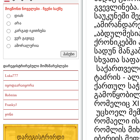
გვევლინება.
მოგწონთ ნოველები - ჩვენი საქმე
საუკუნეში შ
დიახ
„ამირანდარე
არა
კარგად იკითხება
„აბდულმესია
ვერ გავიგე
ქრონიკებში
ამორალურია
სადუნ მანკა
სხვათა საფა
საქართველო
დარეგისტრირებული მომხმარებლები
ტაძრის - ა
Luka777
ქართულ საჭ
იყოდაარაიყორა
გამოწყობილ
Robtrim
რომელიც XI
FrankyJ
უცხოელ მემ
ჯონი
რომაელი ის
რომლის მიხე
იბერიის მე