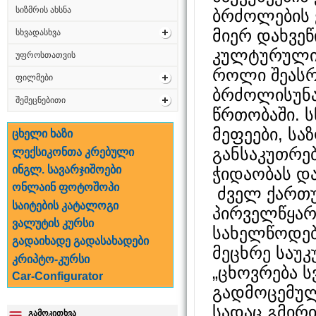
სიზმრის ახსნა
ბრძოლების 
მიერ დახვე
სხვადასხვა
კულტურული 
უფროსთათვის
როლი შეას
ფილმები
ბრძოლისუნა
შემეცნებითი
წრთობაში. 
მეფეები, სა
ცხელი ხაზი
განსაკუთრე
ლექსიკონთა კრებული
ინგლ. სავარჯიშოები
ჭიდაობას დ
ონლაინ ფოტოშოპი
ძველ ქართ
საიტების კატალოგი
პირველწყარო
ვალუტის კურსი
სახელწოდები
გადაიხადე გადასახადები
მეცხრე საუკ
კრიპტო-კურსი
„ცხოვრება ს
Car-Configurator
გადმოცემულ
სადაც გმირ
გამოკითხვა