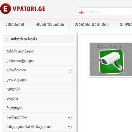
ᲛᲗᲐᲕᲐᲠᲘ
ᲩᲕᲔᲜᲡ ᲨᲔᲡᲐᲮᲔᲑ
ᲝᲠᲒᲐᲜᲘᲖᲐᲪᲘᲔᲑᲘ
ᲧᲘᲓᲕᲐ
სიახლის დამატება
ბიზნეს ჟურნალი
გამონათქვამები
გასართობი
ელ. წიგნები
იყიდება
პოეზია
რელიგია
საინტერესო
სახელების წარმომავლობა