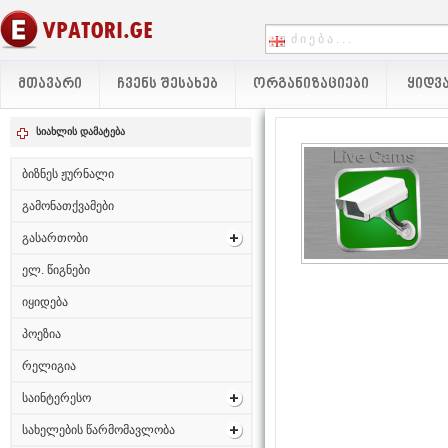
ᲛᲗᲐᲕᲐᲠᲘ
ᲩᲕᲔᲜᲡ ᲨᲔᲡᲐᲮᲔᲑ
ᲝᲠᲒᲐᲜᲘᲖᲐᲪᲘᲔᲑᲘ
ᲧᲘᲓᲕᲐ
სიახლის დამატება
ბიზნეს ჟურნალი
გამონათქვამები
გასართობი
ელ. წიგნები
იყიდება
პოეზია
რელიგია
საინტერესო
სახელების წარმომავლობა