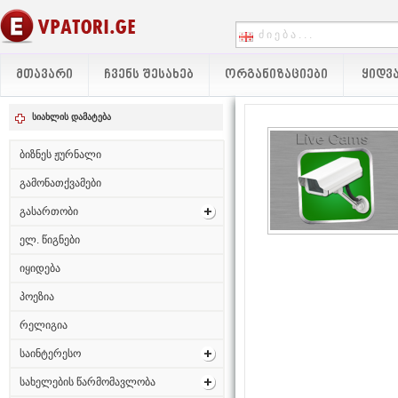
ᲛᲗᲐᲕᲐᲠᲘ
ᲩᲕᲔᲜᲡ ᲨᲔᲡᲐᲮᲔᲑ
ᲝᲠᲒᲐᲜᲘᲖᲐᲪᲘᲔᲑᲘ
ᲧᲘᲓᲕᲐ
სიახლის დამატება
ბიზნეს ჟურნალი
გამონათქვამები
გასართობი
ელ. წიგნები
იყიდება
პოეზია
რელიგია
საინტერესო
სახელების წარმომავლობა