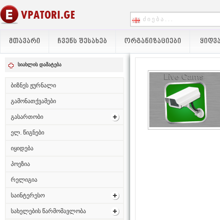
ᲛᲗᲐᲕᲐᲠᲘ
ᲩᲕᲔᲜᲡ ᲨᲔᲡᲐᲮᲔᲑ
ᲝᲠᲒᲐᲜᲘᲖᲐᲪᲘᲔᲑᲘ
ᲧᲘᲓᲕᲐ
სიახლის დამატება
ბიზნეს ჟურნალი
გამონათქვამები
გასართობი
ელ. წიგნები
იყიდება
პოეზია
რელიგია
საინტერესო
სახელების წარმომავლობა