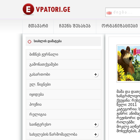
ᲛᲗᲐᲕᲐᲠᲘ
ᲩᲕᲔᲜᲡ ᲨᲔᲡᲐᲮᲔᲑ
ᲝᲠᲒᲐᲜᲘᲖᲐᲪᲘᲔᲑᲘ
სიახლის დამატება
ბიზნეს ჟურნალი
გამონათქვამები
გასართობი
ელ. წიგნები
მაშა და დათვ
იყიდება
ხანგრძლივობ
ქვეყანა: რუს
პოეზია
წელი: 2011
კატეგორია: 
ჟანრი: ანიმაც
რელიგია
რეჟისორი: დ
როლებში:
საინტერესო
მოკლე აღწერ
მოსვენებას, 
სახელების წარმომავლობა