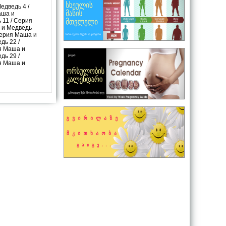
едведь 4
/
аша и
 11
/
Серия
 и Медведь
ерия Маша и
дь 22
/
я Маша и
дь 29
/
я Маша и