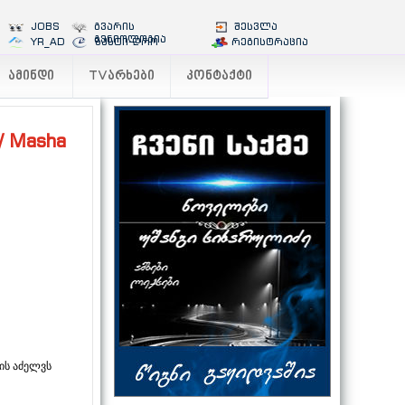
JOBS
გვარის
შესვლა
გენიოლოგია
YR_AD
ზუსტი დრო
რეგისტრაცია
ᲐᲛᲘᲜᲓᲘ
TVᲐᲠᲮᲔᲑᲘ
ᲙᲝᲜᲢᲐᲥᲢᲘ
/ Masha
ის აძელვს