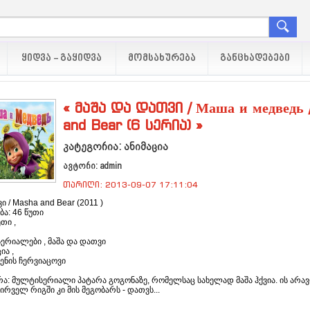
ᲧᲘᲓᲕᲐ - ᲒᲐᲧᲘᲓᲕᲐ
ᲛᲝᲛᲡᲐᲮᲣᲠᲔᲑᲐ
ᲒᲐᲜᲪᲮᲐᲓᲔᲑᲔᲑᲘ
« მაშა და დათვი / Маша и медведь 
and Bear (6 სერია) »
კატეგორია: ანიმაცია
ავტორი: admin
თარიღი: 2013-09-07 17:11:04
ი / Masha and Bear (2011 )
ა: 46 წუთი
ეთი ,
სერიალები , მაშა და დათვი
ია ,
ენის ჩერვიაცოვი
ა: მულტისერიალი პატარა გოგონაზე, რომელსაც სახელად მაშა ჰქვია. ის არავ
პირველ რიგში კი მის მეგობარს - დათვს...