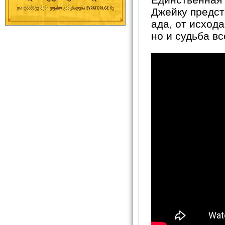
Джейку предст
ада, от исхода
но и судьба вс