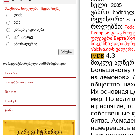
წელი:
2005
მოგწონთ ნოველები - ჩვენი საქმე
ჟანრი:
საშინელე
დიახ
რეჟისორი:
Sco
არა
როლებში:
Робе
კარგად იკითხება
Бисор,სოფია კროუფ
ვერ გავიგე
ფლენერი,Берта Холг
ნიკკენსი,ედდი პერ
ამორალურია
Valdiva,იონ ვალერ
4.3
IMDB
მოკლე აღწერა:
დარეგისტრირებული მომხმარებლები
Большинству л
Luka777
на демонов». 
იყოდაარაიყორა
общество, нах
Их основная ц
Robtrim
мир. Но если 
FrankyJ
и распятие, т
ჯონი
собственные к
битва. Асмаде
намереваясь в
Единственная 