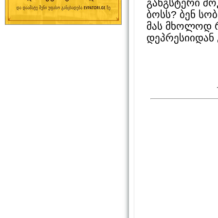
განგსტერი შ
ბოსს? ბენ სო
მას მხოლოდ რ
დეპრესიიდან 