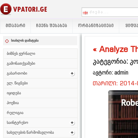
ᲛᲗᲐᲕᲐᲠᲘ
ᲩᲕᲔᲜᲡ ᲨᲔᲡᲐᲮᲔᲑ
ᲝᲠᲒᲐᲜᲘᲖᲐᲪᲘᲔᲑᲘ
ᲧᲘᲓᲕᲐ
სიახლის დამატება
« Analyze T
ბიზნეს ჟურნალი
კატეგორია: კ
გამონათქვამები
ავტორი: admin
გასართობი
თარიღი: 2014-
ელ. წიგნები
იყიდება
პოეზია
რელიგია
საინტერესო
სახელების წარმომავლობა