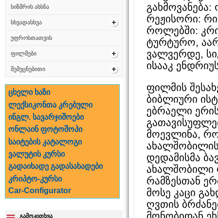
გახმოვანება:
სიზმრის ახსნა
რეჟისორი: რ
სხვადასხვა
როლებში: კრი
უფროსთათვის
ტურტურო, აარ
ვალვერდე, სიგ
ფილმები
ისააკ ენდრიუ
შემეცნებითი
ფილმის შესახ
ცხელი ხაზი
ბიბლიური ისტ
ლექსიკონთა კრებული
ებრაელი ერის
ინგლ. სავარჯიშოები
გათავისუფლებ
ონლაინ ფოტოშოპი
მოევლინა, რ
საიტების კატალოგი
ახალშობილის 
ვალუტის კურსი
დედამისმა ბა
გადაიხადე გადასახადები
ახალშობილი 
კრიპტო-კურსი
რამზესთან ერ
Car-Configurator
მოსე კაცი გა
ღვთის ბრძანე
მონობიდან ეხს
გამოკითხვა