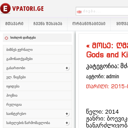
ᲛᲗᲐᲕᲐᲠᲘ
ᲩᲕᲔᲜᲡ ᲨᲔᲡᲐᲮᲔᲑ
ᲝᲠᲒᲐᲜᲘᲖᲐᲪᲘᲔᲑᲘ
ᲧᲘᲓᲕᲐ
სიახლის დამატება
« მოსე: ღმ
ბიზნეს ჟურნალი
Gods and K
გამონათქვამები
კატეგორია: მ
გასართობი
ავტორი: admin
ელ. წიგნები
თარიღი: 2015-
იყიდება
პოეზია
რელიგია
წელი: 2014
საინტერესო
ჟანრი: ბოევი
სახელების წარმომავლობა
ხანგრძლივობა