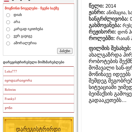
წელი:
2014
მოგწონთ ნოველები - ჩვენი საქმე
ჟანრი:
ანიმაცია, 
დიახ
ხანგრძლივობა:
არა
გახმოვანება:
რუს
კარგად იკითხება
რეჟისორი:
დონ ჰ
ვერ გავიგე
როლებში:
რაიან 
ამორალურია
ფილმის შესახებ:
ახალგაზრდა ჰირ
რობოტების შექმნ
დარეგისტრირებული მომხმარებლები
მომავალი სან-ფრ
Luka777
მოწინავე იდეებს
შემდეგ მეგობრებ
იყოდაარაიყორა
სიტუაციაში უიმ
Robtrim
ბეიმაქსის გამოყ
FrankyJ
გადააკეთებს…
ჯონი