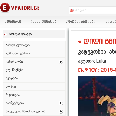
ᲛᲗᲐᲕᲐᲠᲘ
ᲩᲕᲔᲜᲡ ᲨᲔᲡᲐᲮᲔᲑ
ᲝᲠᲒᲐᲜᲘᲖᲐᲪᲘᲔᲑᲘ
ᲧᲘᲓᲕᲐ
სიახლის დამატება
« დიდი გმი
ბიზნეს ჟურნალი
კატეგორია: ან
გამონათქვამები
ავტორი: Luka
გასართობი
თარიღი: 2015-
ელ. წიგნები
იყიდება
პოეზია
რელიგია
საინტერესო
სახელების წარმომავლობა