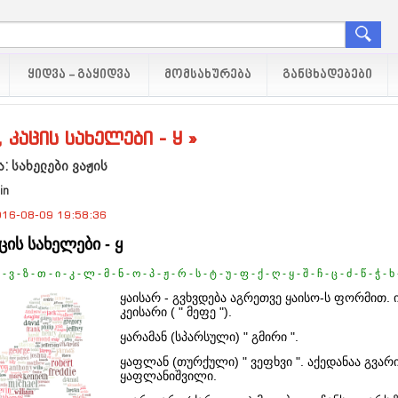
ᲧᲘᲓᲕᲐ - ᲒᲐᲧᲘᲓᲕᲐ
ᲛᲝᲛᲡᲐᲮᲣᲠᲔᲑᲐ
ᲒᲐᲜᲪᲮᲐᲓᲔᲑᲔᲑᲘ
, კაცის სახელები - ყ »
: სახელები ვაჟის
in
16-08-09 19:58:36
აცის სახელები - ყ
-
ვ
-
ზ
-
თ
-
ი
-
კ
-
ლ
-
მ
-
ნ
-
ო
-
პ
-
ჟ
-
რ
-
ს
-
ტ
-
უ
-
ფ
-
ქ
-
ღ
-
ყ
-
შ
-
ჩ
-
ც
-
ძ
-
წ
-
ჭ
-
ხ
ყაისარ - გვხვდება აგრეთვე ყაისო-ს ფორმით. ი
კეისარი ( " მეფე ").
ყარამან (სპარსული) " გმირი ".
ყაფლან (თურქული) " ვეფხვი ". აქედანაა გვარ
ყაფლანიშვილი.