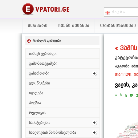
ᲛᲗᲐᲕᲐᲠᲘ
ᲩᲕᲔᲜᲡ ᲨᲔᲡᲐᲮᲔᲑ
ᲝᲠᲒᲐᲜᲘᲖᲐᲪᲘᲔᲑᲘ
სიახლის დამატება
« ვაჟის
ბიზნეს ჟურნალი
კატეგორია
გამონათქვამები
ავტორი: adm
გასართობი
თარიღი: 20
ელ. წიგნები
ვაჟის, კ
იყიდება
ა
-
ბ
-
გ
-
დ
-
ე
პოეზია
რელიგია
საინტერესო
სახელების წარმომავლობა