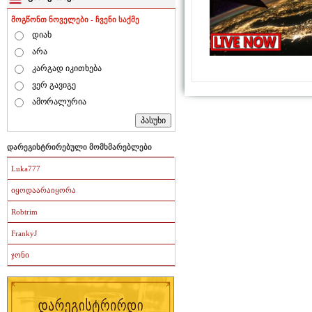
მოგწონთ ნოველები - ჩვენი საქმე
დიახ
არა
კარგად იკითხება
ვერ გავიგე
ამორალურია
დარეგისტრირებული მომხმარებლები
Luka777
იყოდაარაიყორა
Robtrim
FrankyJ
ჯონი