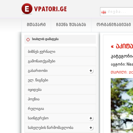
ᲛᲗᲐᲕᲐᲠᲘ
ᲩᲕᲔᲜᲡ ᲨᲔᲡᲐᲮᲔᲑ
ᲝᲠᲒᲐᲜᲘᲖᲐᲪᲘᲔᲑᲘ
სიახლის დამატება
« აკიტ
ბიზნეს ჟურნალი
კატეგორია
გამონათქვამები
ავტორი: Nis
გასართობი
თარიღი: 20
ელ. წიგნები
იყიდება
პოეზია
რელიგია
საინტერესო
სახელების წარმომავლობა