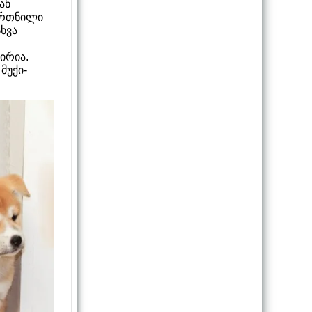
ან
წვრთნილი
სხვა
ირია.
მუქი-