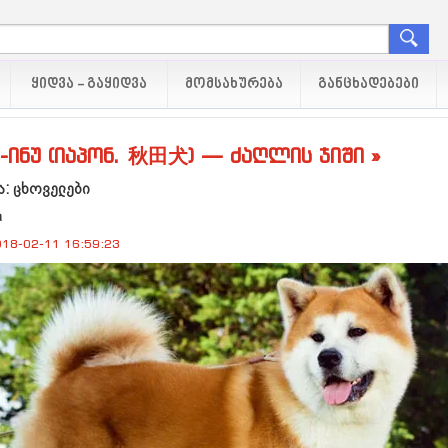
ᲧᲘᲓᲕᲐ - ᲒᲐᲧᲘᲓᲕᲐ
ᲛᲝᲛᲡᲐᲮᲣᲠᲔᲑᲐ
ᲒᲐᲜᲪᲮᲐᲓᲔᲑᲔᲑᲘ
ა-ინუ (იაპონ. 秋田犬) — ძაღლის ჯიში »
: ცხოველები
a
18-02-11 16:59:23