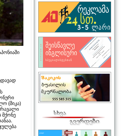
აპონიაში
ხედავად
ს
პონური
ლო (შიკა)
 მრავალი
ს მქონე
ანაა.
რჯულება