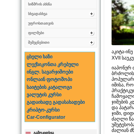
სიზმრის ახსნა
სხვადასხვა
უფროსთათვის
ფილმები
შემეცნებითი
აკიტა-ინ
ცხელი ხაზი
XVII საუკუ
ლექსიკონთა კრებული
იაპონურ 
ინგლ. სავარჯიშოები
ბრძოლისთ
პოპულარო
ონლაინ ფოტოშოპი
იმისა, რ
საიტების კატალოგი
პრაქტიკუ
ვალუტის კურსი
ჩამოყალი
ჯიშების კ
გადაიხადე გადასახადები
და პატარ
კრიპტო-კურსი
ჯიში, დი
Car-Configurator
ძაღლი წა
უმეტესობ
ძალიან ძ
გამოკითხვა