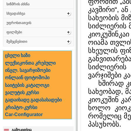
ფორმით „აბ
სიზმრის ახსნა
კავშირი“, ან
სხვადასხვა
სახეობის მი
უფროსთათვის
სიძლიერის 
კიოკუშინკაი
ფილმები
ოიამა თვლი
შემეცნებითი
სხეულის ფიზ
ცხელი ხაზი
განვითარებ
ლექსიკონთა კრებული
სიძლიერის 
ინგლ. სავარჯიშოები
ვარჯიშები კ
ონლაინ ფოტოშოპი
ხშირად კიო
საიტების კატალოგი
სახეობად, მ
ვალუტის კურსი
კიოკუშინ კ
გადაიხადე გადასახადები
ხოლო კიოკუ
კრიპტო-კურსი
რომელიც მე
Car-Configurator
პასუხობს.
გამოკითხვა