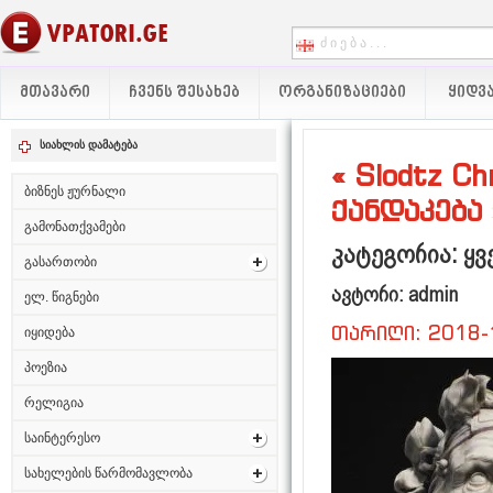
ᲛᲗᲐᲕᲐᲠᲘ
ᲩᲕᲔᲜᲡ ᲨᲔᲡᲐᲮᲔᲑ
ᲝᲠᲒᲐᲜᲘᲖᲐᲪᲘᲔᲑᲘ
ᲧᲘᲓᲕᲐ
სიახლის დამატება
« Slodtz C
ბიზნეს ჟურნალი
ქანდაკება 
გამონათქვამები
კატეგორია: ყვ
გასართობი
ავტორი: admin
ელ. წიგნები
თარიღი: 2018-
იყიდება
პოეზია
რელიგია
საინტერესო
სახელების წარმომავლობა