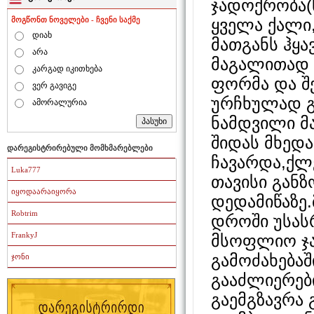
ჯადოქრობა(
ყველა ქალი,
მოგწონთ ნოველები - ჩვენი საქმე
დიახ
მათგანს ჰყა
არა
მაგალითად 
კარგად იკითხება
ფორმა და შ
ვერ გავიგე
ურჩხულად გა
ამორალურია
ნამდვილი მ
შიდას მხედა
დარეგისტრირებული მომხმარებლები
ჩავარდა,ქლ
Luka777
თავისი გან
იყოდაარაიყორა
დედამიწაზე
Robtrim
დროში უსას
FrankyJ
მსოფლიო ჯა
გამოძახებაშ
ჯონი
გააძლიერები
გაემგზავრა