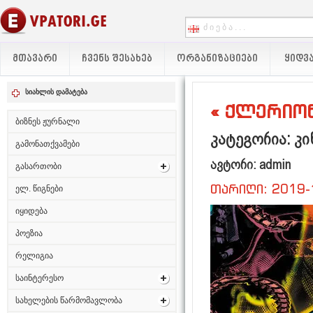
ᲛᲗᲐᲕᲐᲠᲘ
ᲩᲕᲔᲜᲡ ᲨᲔᲡᲐᲮᲔᲑ
ᲝᲠᲒᲐᲜᲘᲖᲐᲪᲘᲔᲑᲘ
ᲧᲘᲓᲕᲐ
სიახლის დამატება
« ქლერიონ 
ბიზნეს ჟურნალი
კატეგორია: კ
გამონათქვამები
ავტორი: admin
გასართობი
თარიღი: 2019-
ელ. წიგნები
იყიდება
პოეზია
რელიგია
საინტერესო
სახელების წარმომავლობა