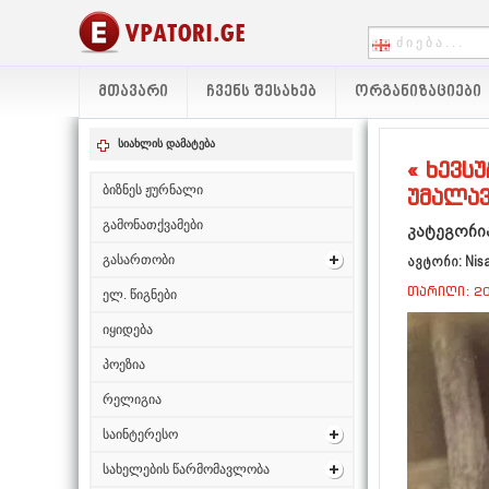
ᲛᲗᲐᲕᲐᲠᲘ
ᲩᲕᲔᲜᲡ ᲨᲔᲡᲐᲮᲔᲑ
ᲝᲠᲒᲐᲜᲘᲖᲐᲪᲘᲔᲑᲘ
სიახლის დამატება
« ხევს
ბიზნეს ჟურნალი
უმალავ
გამონათქვამები
კატეგორია
გასართობი
ავტორი: Nis
თარიღი: 20
ელ. წიგნები
იყიდება
პოეზია
რელიგია
საინტერესო
სახელების წარმომავლობა