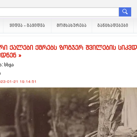
ᲧᲘᲓᲕᲐ - ᲒᲐᲧᲘᲓᲕᲐ
ᲛᲝᲛᲡᲐᲮᲣᲠᲔᲑᲐ
ᲒᲐᲜᲪᲮᲐᲓᲔᲑᲔᲑᲘ
ური ქალები ქმრებს ზოგჯერ შვილების სიკვ
დნენ »
: სხვა
a
23-01-21 19:14:51