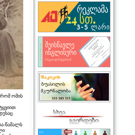
 რომ ომის
 ტყვიით
დესაც
ია-წამალს
ლი