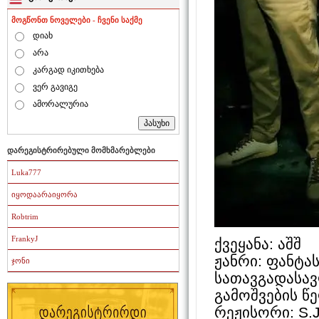
მოგწონთ ნოველები - ჩვენი საქმე
დიახ
არა
კარგად იკითხება
ვერ გავიგე
ამორალურია
დარეგისტრირებული მომხმარებლები
Luka777
იყოდაარაიყორა
Robtrim
FrankyJ
ქვეყანა: აშშ
ჟანრი: ფანტას
ჯონი
სათავგადასა
გამოშვების წ
რეჟისორი: S.