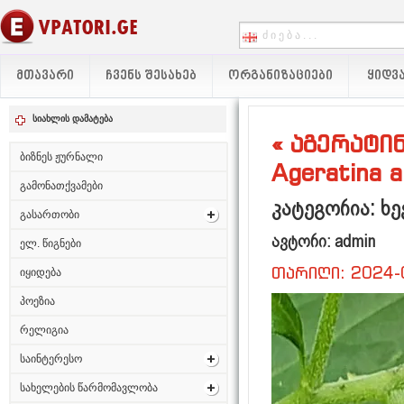
ᲛᲗᲐᲕᲐᲠᲘ
ᲩᲕᲔᲜᲡ ᲨᲔᲡᲐᲮᲔᲑ
ᲝᲠᲒᲐᲜᲘᲖᲐᲪᲘᲔᲑᲘ
ᲧᲘᲓᲕᲐ
სიახლის დამატება
« აგერატი
ბიზნეს ჟურნალი
Ageratina a
გამონათქვამები
კატეგორია: ხე
გასართობი
ავტორი: admin
ელ. წიგნები
თარიღი: 2024-
იყიდება
პოეზია
რელიგია
საინტერესო
სახელების წარმომავლობა