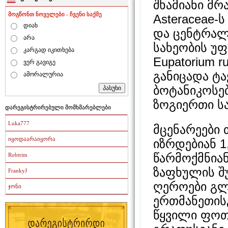
შხამიანი მ
მოგწონთ ნოველები - ჩვენი საქმე
Asteraceae
დიახ
და ცენტრალ
არა
სახეობის უ
კარგად იკითხება
Eupatorium r
ვერ გავიგე
განიცადა ტ
ამორალურია
ბოტანიკოსებ
ზოგიერთი სა
დარეგისტრირებული მომხმარებლები
Luka777
მცენარეები 
იყოდაარაიყორა
იზრდებიან 1
წარმოქმნია
Robtrim
ზაფხულის შ
FrankyJ
ღეროები გლ
ჯონი
ერთმანეთის
წყვილი ფოთ