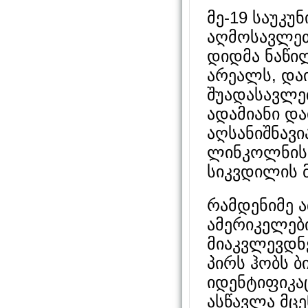
მე-19 საუკუ
აღმოსავლეთ
დიდმა ნაწი
არეალს, დაი
შუადასავლე
ადამიანი და
აღსანიშნავი
ლინკოლნის 
სიკვდილის მ
რამდენიმე 
ამერიკელებ
მიაკვლევდნე
პირს ჰობს ბ
იდენტიფიკაც
ასწავლა მცე