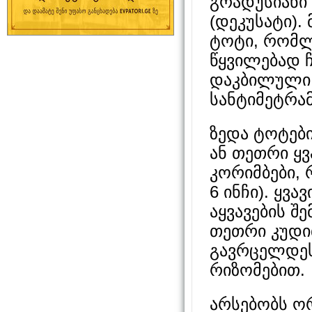
გრადუსიანი
(დეკუსატი).
ტოტი, რომლ
წყვილებად 
დაკბილული 
სანტიმეტრა
ზედა ტოტებ
ან თეთრი ყვ
კორიმბები, 
6 ინჩი). ყვ
აყვავების შ
თეთრი კუდი
გავრცელდეს
რიზომებით.
არსებობს ორი