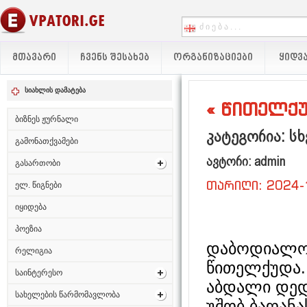
ᲛᲗᲐᲕᲐᲠᲘ
ᲩᲕᲔᲜᲡ ᲨᲔᲡᲐᲮᲔᲑ
ᲝᲠᲒᲐᲜᲘᲖᲐᲪᲘᲔᲑᲘ
ᲧᲘᲓᲕᲐ
სიახლის დამატება
« წითელქ
ბიზნეს ჟურნალი
კატეგორია: სხ
გამონათქვამები
ავტორი: admin
გასართობი
თარიღი: 2024-
ელ. წიგნები
იყიდება
პოეზია
დაბოდიალობ
რელიგია
წითელქუდა. 
საინტერესო
აბდალი დედ
სახელების წარმომავლობა
უშობ ბაღანა