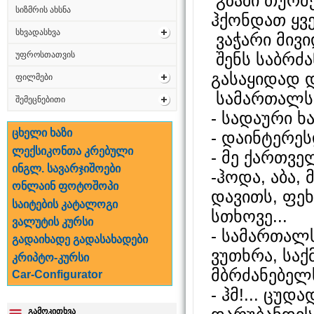
გზაში თურმ
სიზმრის ახსნა
ჰქონდათ ყვ
სხვადასხვა
ვაჭარი მივ
შენს საბრძა
უფროსთათვის
გასაყიდად დ
ფილმები
სამართალს 
შემეცნებითი
- სადაური ხ
ცხელი ხაზი
- დაინტერე
ლექსიკონთა კრებული
- მე ქართვე
ინგლ. სავარჯიშოები
-ჰოდა, აბა,
ონლაინ ფოტოშოპი
დავითს, ფეხ
საიტების კატალოგი
სთხოვე...
ვალუტის კურსი
- სამართალს
გადაიხადე გადასახადები
ვუთხრა, საქ
კრიპტო-კურსი
მბრძანებელს
Car-Configurator
- ჰმ!... ცუდ
გამოკითხვა