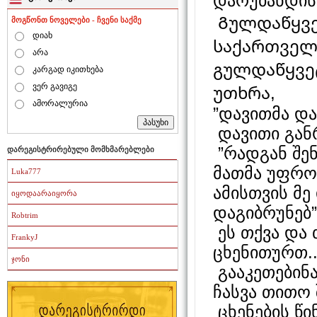
დარუბანდის 
Გულდაწყვე
მოგწონთ ნოველები - ჩვენი საქმე
დიახ
საქართველ
არა
გულდაწყვეტ
კარგად იკითხება
ვერ გავიგე
უთხრა,
ამორალურია
”დავითმა და
დავითი განრ
”რადგან შე
დარეგისტრირებული მომხმარებლები
მათმა უფროს
Luka777
ამისთვის მ
იყოდაარაიყორა
დაგიბრუნებ”.
Robtrim
ეს თქვა და 
FrankyJ
ცხენითურთ..
ჯონი
გააკეთებინ
ჩასვა თითო
ცხენების წ