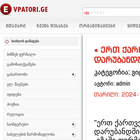
ᲛᲗᲐᲕᲐᲠᲘ
ᲩᲕᲔᲜᲡ ᲨᲔᲡᲐᲮᲔᲑ
ᲝᲠᲒᲐᲜᲘᲖᲐᲪᲘᲔᲑᲘ
ᲧᲘᲓᲕᲐ
სიახლის დამატება
« ერთ ქარ
ბიზნეს ჟურნალი
დარუბანდშ
გამონათქვამები
კატეგორია: ვ
გასართობი
ავტორი: admin
ელ. წიგნები
თარიღი: 2024-
იყიდება
პოეზია
რელიგია
"ერთ ქართვ
საინტერესო
დარუბანდში 
სახელების წარმომავლობა