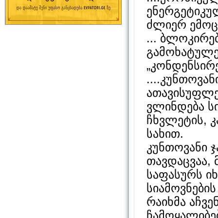
ენერგეტიკუ
ძლიერ ემოც
... ბლოკირ
გამოხატულებ
„კონდენსირ
....კუნთოვა
ათავისუფლე
ვლინდება სი
ჩხვლეტის, 
სახით.
კუნთოვანი ჯ
თავდაცვაა, 
საფასურს იხ
სიამოვნების
რაიხმა აჩვე
ჩამოყალიბე