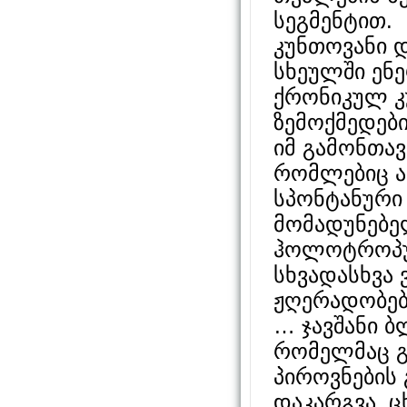
სეგმენტით.
კუნთოვანი 
სხეულში ენ
ქრონიკულ კ
ზემოქმედები
იმ გამონთა
რომლებიც ა
სპონტანური
მომადუნებელ
ჰოლოტროპულ
სხვადასხვა 
ჟღერადობები
… ჯავშანი ბ
რომელმაც გა
პიროვნების 
დაკარგვა, ც