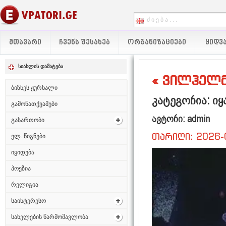
ᲛᲗᲐᲕᲐᲠᲘ
ᲩᲕᲔᲜᲡ ᲨᲔᲡᲐᲮᲔᲑ
ᲝᲠᲒᲐᲜᲘᲖᲐᲪᲘᲔᲑᲘ
ᲧᲘᲓᲕᲐ
სიახლის დამატება
« ვილჰელმ
ბიზნეს ჟურნალი
კატეგორია: ი
გამონათქვამები
ავტორი: admin
გასართობი
თარიღი: 2026-
ელ. წიგნები
იყიდება
პოეზია
რელიგია
საინტერესო
სახელების წარმომავლობა