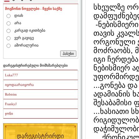
სხეულზე ორ
მოგწონთ ნოველები - ჩვენი საქმე
დამფუძნებე
დიახ
-ნებისმიერ
არა
კარგად იკითხება
თავის კვალს
ვერ გავიგე
ორგონული ე
ამორალურია
მოძრაობს, მ
იგი ჩერდება
ნებისმიერ ა
დარეგისტრირებული მომხმარებლები
უფორმირდებ
Luka777
...გონება დ
იყოდაარაიყორა
ადამიანის ხ
Robtrim
შესაბამისი 
FrankyJ
...ხასიათი 
ჯონი
რიგიდულობი
დაჭიმულობის
....ქრონიკუ