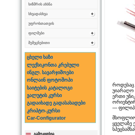
სიზმრის ახსნა
სხვადასხვა
უფროსთათვის
ფილმები
შემეცნებითი
ცხელი ხაზი
ლექსიკონთა კრებული
ინგლ. სავარჯიშოები
ონლაინ ფოტოშოპი
როდესაც 
საიტების კატალოგი
უიარაღო ჩ
ვალუტის კურსი
ერთი უნი
ორიენტირე
გადაიხადე გადასახადები
— ფილიპ
კრიპტო-კურსი
მსოფლიოშ
Car-Configurator
ყველაზე 
სპეცსამს
გამოკითხვა