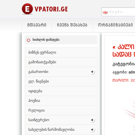
ᲛᲗᲐᲕᲐᲠᲘ
ᲩᲕᲔᲜᲡ ᲨᲔᲡᲐᲮᲔᲑ
ᲝᲠᲒᲐᲜᲘᲖᲐᲪᲘᲔᲑᲘ
სიახლის დამატება
« კალი
ბიზნეს ჟურნალი
სადაც 
გამონათქვამები
კატეგორია
გასართობი
ავტორი: adm
თარიღი: 20
ელ. წიგნები
იყიდება
პოეზია
რელიგია
საინტერესო
სახელების წარმომავლობა