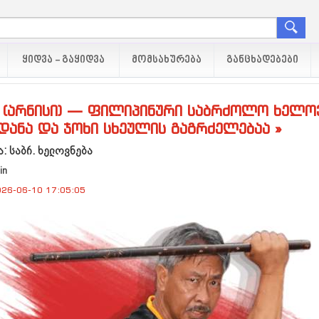
ᲧᲘᲓᲕᲐ - ᲒᲐᲧᲘᲓᲕᲐ
ᲛᲝᲛᲡᲐᲮᲣᲠᲔᲑᲐ
ᲒᲐᲜᲪᲮᲐᲓᲔᲑᲔᲑᲘ
 (არნისი) — ფილიპინური საბრძოლო ხელოვ
დანა და ჯოხი სხეულის გაგრძელებაა »
: საბრ. ხელოვნება
in
26-06-10 17:05:05