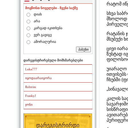
რატომ იწ
მოგწონთ ნოველები - ჩვენი საქმე
სხვა საბ
დიახ
მხოლოდ მ
არა
პირველივ
კარგად იკითხება
რატანის 
ვერ გავიგე
მსუბუქი ხ
ამორალურია
ცივი იარ
ზუსტად იგ
ფილოსოფ
დარეგისტრირებული მომხმარებლები
უიარაღო 
Luka777
ითვისებს
იყოდაარაიყორა
ჩხუბში (ფ
Robtrim
„სინავალ
FrankyJ
კალის ს
სავარჯიშ
ჯონი
სისწრაფით
ავითარებ
პერიფერ