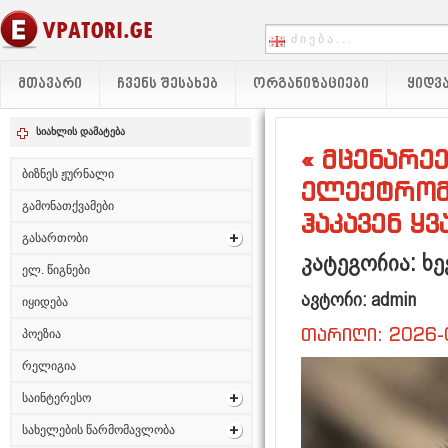
ᲛᲗᲐᲕᲐᲠᲘ
ᲩᲕᲔᲜᲡ ᲨᲔᲡᲐᲮᲔᲑ
ᲝᲠᲒᲐᲜᲘᲖᲐᲪᲘᲔᲑᲘ
ᲧᲘᲓᲕᲐ
სიახლის დამატება
« მცენარე
ბიზნეს ჟურნალი
ელექტრომ
გამონათქვამები
ჰაკავენ ყ
გასართობი
კატეგორია: ხე
ელ. წიგნები
ავტორი: admin
იყიდება
თარიღი: 2026-
პოეზია
რელიგია
საინტერესო
სახელების წარმომავლობა