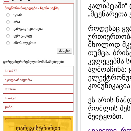
კალიპტაში“ (
მოგწონთ ნოველები - ჩვენი საქმე
„მცენარეთა
დიახ
არა
როდესაც ყვ
კარგად იკითხება
ურთიერთობა
ვერ გავიგე
მხოლოდ მკვ
ამორალურია
თუმცა, ბრი
კვლევებმა 
დარეგისტრირებული მომხმარებლები
აღმოაჩინა: 
Luka777
ელექტრონულ
იყოდაარაიყორა
კომუნიკაცია
Robtrim
ეს არის ნამ
FrankyJ
რომლის შეს
ჯონი
შეიტყობთ.
ყვავილი, რ