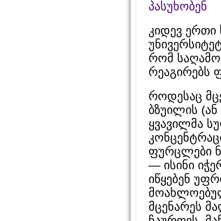
პასუხობენ
კიდევ ერთი 
უნივერსიტეტ
რომ საღამოს
რეაგირებს ფ
როდესაც მც
ბზუილის (ან 
ყვავილმა ს
კონცენტრაცი
ფურცლები ნ
— ისინი იჭე
იწყებენ უფ
მოახლოებულ
მცენარეს მა
ჩაურთეს, მ