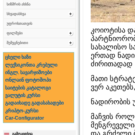
სიზმრის ახსნა
სხვადასხვა
უფროსთათვის
კოიოტისა და
ფილმები
პარტნიორობ
შემეცნებითი
სახალისო სა
ერთად ნადი
ცხელი ხაზი
ძირითადად მ
ლექსიკონთა კრებული
ინგლ. სავარჯიშოები
მათი სტრატე
ონლაინ ფოტოშოპი
ვერ აკეთებს,
საიტების კატალოგი
ვალუტის კურსი
ნადირობის 
გადაიხადე გადასახადები
კრიპტო-კურსი
მაჩვის როლი
Car-Configurator
მენგრეველია
და გრძელი 
გამოკითხვა