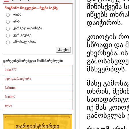
მიწისქვეშა 
მოგწონთ ნოველები - ჩვენი საქმე
იწყებს თხრა
დიახ
დაიჭიროს.
არა
კარგად იკითხება
კოიოტის რო
ვერ გავიგე
ამორალურია
სწრაფი და 
ეხერხება. ი
გამოსასვლე
დარეგისტრირებული მომხმარებლები
მსხვერპლს.
Luka777
იყოდაარაიყორა
მახე გამოსა
Robtrim
თხრის, შეშ
FrankyJ
სათადარიგო
იქ მას კოი
ჯონი
გამოსვლას ვ