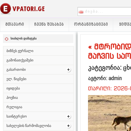
ᲛᲗᲐᲕᲐᲠᲘ
ᲩᲕᲔᲜᲡ ᲨᲔᲡᲐᲮᲔᲑ
ᲝᲠᲒᲐᲜᲘᲖᲐᲪᲘᲔᲑᲘ
ᲧᲘᲓᲕᲐ
სიახლის დამატება
« მტრობიდ
ბიზნეს ჟურნალი
მაჩვის სა
გამონათქვამები
კატეგორია: ცხ
გასართობი
ავტორი: admin
ელ. წიგნები
თარიღი: 2026-
იყიდება
პოეზია
რელიგია
საინტერესო
სახელების წარმომავლობა