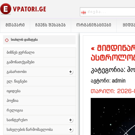
ᲛᲗᲐᲕᲐᲠᲘ
ᲩᲕᲔᲜᲡ ᲨᲔᲡᲐᲮᲔᲑ
ᲝᲠᲒᲐᲜᲘᲖᲐᲪᲘᲔᲑᲘ
ᲧᲘᲓᲕᲐ
სიახლის დამატება
« მიმდინარ
ბიზნეს ჟურნალი
ასტროლოგ
გამონათქვამები
კატეგორია: ჰ
გასართობი
ავტორი: admin
ელ. წიგნები
თარიღი: 2026-
იყიდება
პოეზია
რელიგია
საინტერესო
სახელების წარმომავლობა