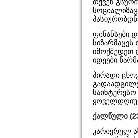
თქვენ გსურ
სოციალიზაცი
პასიურობდნე
ფინანსები დ
სიზარმაცეს 
იმოქმედეთ 
იდეები წარმ
პირადი ცხო
გადაადგილე
საინტერესო 
ყოველდღიურ
ქალწული (23
კარიერულ ა