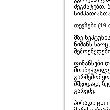
შეგმატებთ. 
სიმპათიასთ
თევზები (19
მზე-ნეპტუნი
ნიშანს საოც
შემოქმედები
ფინანსები დ
შთაბეჭდილებ
გარშემომყოფ
მშვიდად, ზე
გარეშე.
პირადი ცხო
მგრძნობიარ