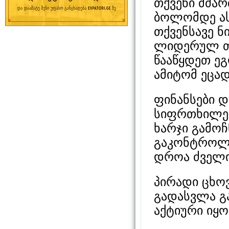
თქვენი მმა
ბოლომდე ას
თქვენსავე ნ
ლიდერულ თვ
წააწყდეთ ე
ამიტომ ეცად
ფინანსები დ
სიფრთხილე
ხარჯი გამოჩ
გაკონტროლე
დროა ძველი
პირადი ცხოვ
გადასვლა გ
აქტიური იყ