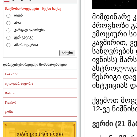
მოგწონთ ნოველები - ჩვენი საქმე
მიმდინარე კ
დიახ
არა
პროგნოზი გა
კარგად იკითხება
ემოციური სი
ვერ გავიგე
კავშირით, ვ
ამორალურია
საზღვრების 
ივნისს) მარ
დარეგისტრირებული მომხმარებლები
ასტროლოგიუ
Luka777
წესრიგი და
ინტუიციას დ
იყოდაარაიყორა
Robtrim
ქვემოთ მოც
FrankyJ
12-ვე ნიშნის
ჯონი
ვერძი (21 მ