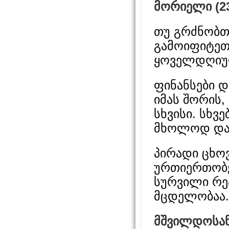
მორიელი (23
თუ გრძნობთ
გამოიფიტეთ
ყოველდღიუ
ფინანსები დ
იმას შორის,
სხვისი. სხვე
მხოლოდ დაგ
პირადი ცხოვ
ურთიერთობებ
სურვილი რე
მცდელობაა. 
მშვილდოსანი