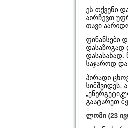
ეს თქვენი დ
აირჩევთ უფრ
თავი აარიდ
ფინანსები დ
დასაზოგად 
დასასახად. 
საჯაროდ დაწ
პირადი ცხოვ
სიმშვიდეს, 
„ენერგეტიკუ
გაატარეთ მ
ლომი (23 ივ