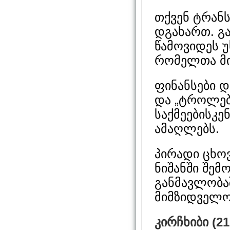
თქვენ ტრან
დგახართ. გ
წამოვიდეს 
რომელთა მიზ
ფინანსები დ
და „ტროლებ
საქმეებისკე
ამაღლებს.
პირადი ცხოვ
ნიშანში შემ
განმავლობაშ
მიმზიდველო
კირჩხიბი (21