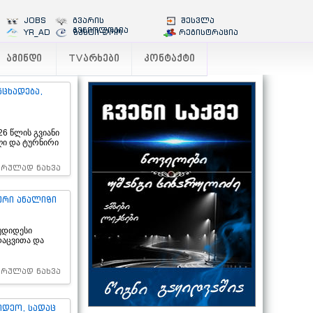
JOBS
გვარის
შესვლა
გენიოლოგია
YR_AD
ზუსტი დრო
რეგისტრაცია
ᲐᲛᲘᲜᲓᲘ
TVᲐᲠᲮᲔᲑᲘ
ᲙᲝᲜᲢᲐᲥᲢᲘ
ცხადება,
6 წლის გვიანი
ღი და ტურნირი
სრულად ნახვა
ური ანალიზი
უდიდესი
დაცვითა და
სრულად ნახვა
იდეო, სადაც